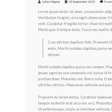
Julien Migeat
13 September 2015
0 co
Lorem ipsum dolor sit amet, consectetur adipisc
Vestibulum feugiat, urna eget ullamcorper tri
velit. Curabitur fringilla tortor vitae nisi ma
Morbi quis tristique dolor. Fusce nec mattis di
Cras ultrices dapibus felis. Praesent s
enim. Morbi sodales dapibus purus nec
dictum.
Morbi sodales dapibus purus nec semper. Phas
ipsum, egestas non venenatis vel, luctus id f
pretium diam. Phasellus nec libero nulla. Eti
ultricies ultrices. Maecenas vehicula sed pur
Praesent eu lorem metus. Curabitur malesuada
tempor molestie erat arcu nec orci. Phasellus 
Ut pellentesque, turpis ut interdum vehicula, l