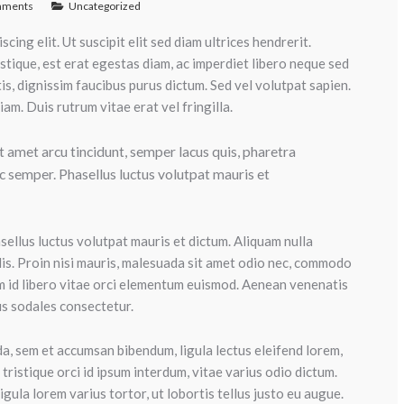
mments
Uncategorized
ing elit. Ut suscipit elit sed diam ultrices hendrerit.
stique, est erat egestas diam, ac imperdiet libero neque sed
ttis, dignissim faucibus purus dictum. Sed vel volutpat sapien.
am. Duis rutrum vitae erat vel fringilla.
it amet arcu tincidunt, semper lacus quis, pharetra
 semper. Phasellus luctus volutpat mauris et
ellus luctus volutpat mauris et dictum. Aliquam nulla
elis. Proin nisi mauris, malesuada sit amet odio nec, commodo
am id libero vitae orci elementum euismod. Aenean venenatis
us sodales consectetur.
, sem et accumsan bibendum, ligula lectus eleifend lorem,
tristique orci id ipsum interdum, vitae varius odio dictum.
igula lorem varius tortor, ut lobortis tellus justo eu augue.