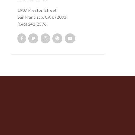
1907 Preston Street
San Francisco, CA 672002
(646) 242-2576