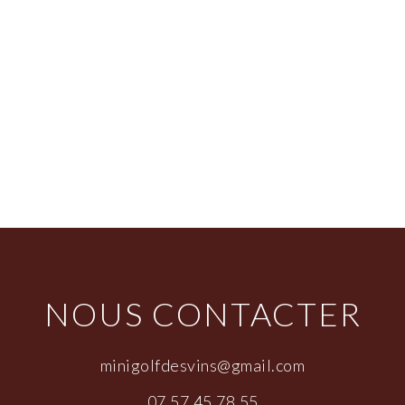
NOUS CONTACTER
minigolfdesvins@gmail.com
07.57.45.78.55